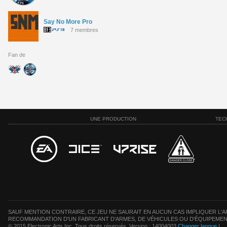
Say No More Pro
7 membres
Fan de
UNE PRODUCTION
TEC
SAUF MENTION CONTRAIRE, CE JEU NE SAURAIT EN AUCUN CAS IMPLIQUER L'AF
RECOMMANDATION D'UN FABRICANT D'ARMES, DE VÉHICULES OU D'ÉQUIPEMEN
© 2015 Electronic Arts Inc. Tous droits réservés. Version : 14004003
Changer langue
|