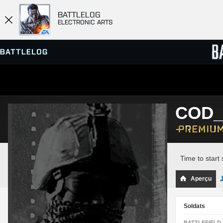
BATTLELOG
ELECTRONIC ARTS
SERVEURS
CLASS
COD_
PARTIES
Time to start
Aperçu
Soldats
BATTLEFIELD 