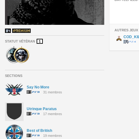
AUTRES JEUX
COD_KI
STATUT VÉTÉRAN
1
SECTIONS
Say No More
31 membres
Utrinque Paratus
17 membres
Best of British
19 membres