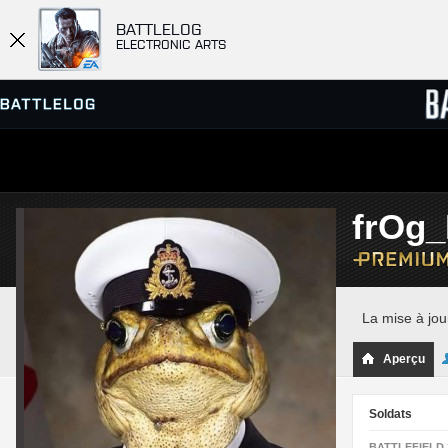
BATTLELOG
ELECTRONIC ARTS
SERVEURS
CLASS
frOg_
PARTIES
La mise à jou
Aperçu
Soldats
BATTLEFIELD 