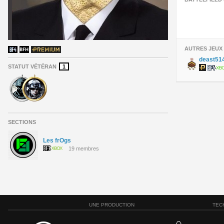
AUTRES JEUX
deast51
STATUT VÉTÉRAN
1
SECTIONS
Les frOgs
19 membres
UNE PRODUCTION
TEC