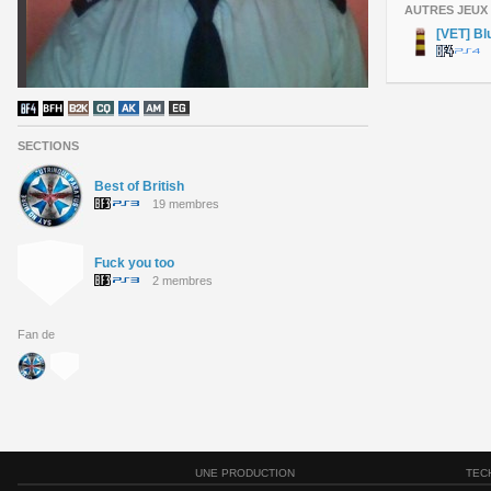
AUTRES JEUX
[VET] Bl
SECTIONS
Best of British
19 membres
Fuck you too
2 membres
Fan de
UNE PRODUCTION
TEC