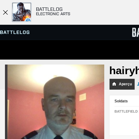
BATTLELOG
ELECTRONIC ARTS
SERVEURS
CLASS
hairy
PARTIES
Aperçu
Soldats
BATTLEFIELD 