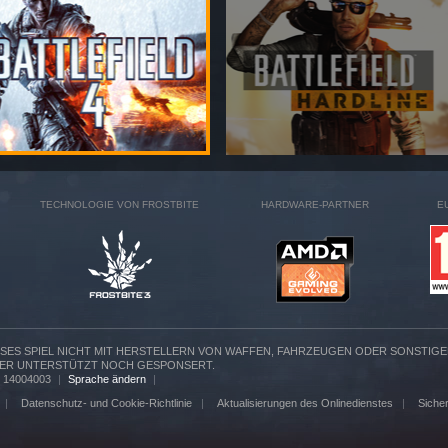
TECHNOLOGIE VON FROSTBITE
HARDWARE-PARTNER
E
IESES SPIEL NICHT MIT HERSTELLERN VON WAFFEN, FAHRZEUGEN ODER SONSTI
ER UNTERSTÜTZT NOCH GESPONSERT.
n: 14004003
|
Sprache ändern
|
|
Datenschutz- und Cookie-Richtlinie
|
Aktualisierungen des Onlinedienstes
|
Sicher