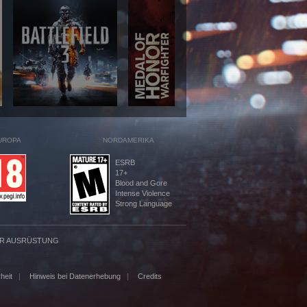
UROPA
NORDAMERIKA
ESRB
17+
Blood and Gore
Intense Violence
Strong Language
GER AUSRÜSTUNG
heit
|
Hinweis bei Datenerhebung
|
Credits