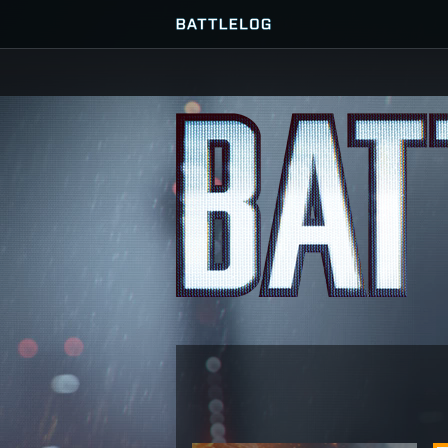
FINDE ODER ERSTELLE EIN
SERVER-BROWSER
PLATOON
FAVORITEN
VERLAUF
MISSIONEN
COMMUNITY-MISSIONEN