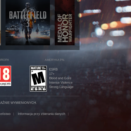
UROPA
AMERYKA PN.
ESRB
17+
Blood and Gore
Intense Violence
Strong Language
RAŹNIE WYMIENIONYCH.
zeństwo
|
Informacja przy zbieraniu danych
|