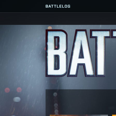
WYSZUKAJ LUB STWÓRZ PL
PRZEGLĄDARKA SERWE
ULUBIONE
HISTORIA
MISJE
MISJE SPOŁECZNOŚCIOW