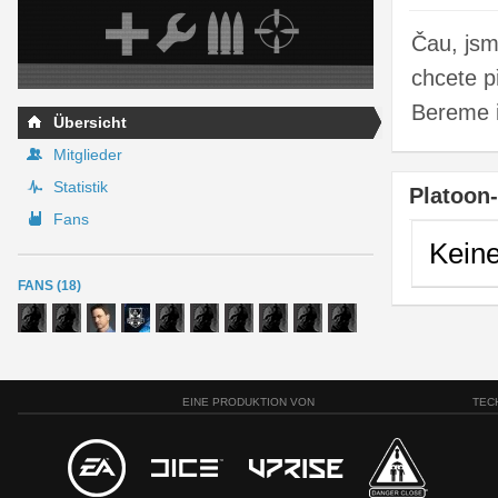
Čau, jsm
chcete p
Bereme i
Übersicht
Mitglieder
Statistik
Platoon
Fans
Kein
FANS (18)
EINE PRODUKTION VON
TEC