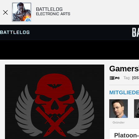
BATTLELOG
ELECTRONIC ARTS
SERVER-BROWSER
RANGL
Gamers
MATCHES
Tag:
[GS
MITGLIEDE
Gründer
Platoon