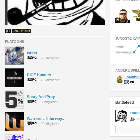
JÜNGSTE KAM
PLATOONS
•
Siege
•
Niederlagen
Israel
90 Mitglieder
ANDERE SPIE
DlCE Hunters
Loading
73 Mitglieder
Spray And Pray
6 Mitglieder
Battlefeed
Loadi
Warriors all the way..
v
99 Mitglieder