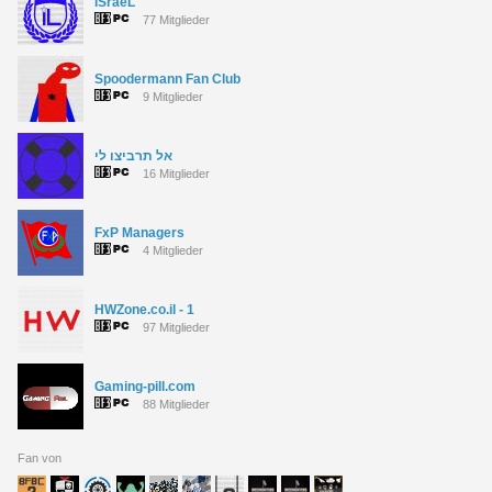
iSraeL
77 Mitglieder
Spoodermann Fan Club
9 Mitglieder
אל תרביצו לי
16 Mitglieder
FxP Managers
4 Mitglieder
HWZone.co.il - 1
97 Mitglieder
Gaming-pill.com
88 Mitglieder
Fan von