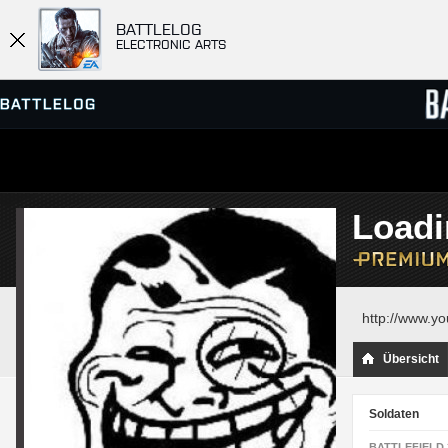
BATTLELOG
ELECTRONIC ARTS
SERVER-BROWSER
RANGL
Loadi
MATCHES
http://www.y
Übersicht
Soldaten
BATTLEFIELD 