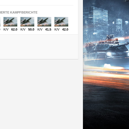
SIERTE KAMPFBERICHTE
0
K/V
62.0
K/V
50.0
K/V
41.5
K/V
42.0