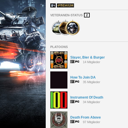
VETERANEN-STATUS
2
PLATOONS
Slayer, Bier & Burger
14 Mitglieder
How To Join DA
35 Mitglieder
Instrument Of Death
34 Mitglieder
Death From Above
97 Mitglieder