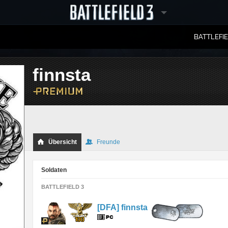
BATTLEFI
RANGLISTEN
finnsta
Übersicht
Freunde
Soldaten
BATTLEFIELD 3
[DFA] finnsta