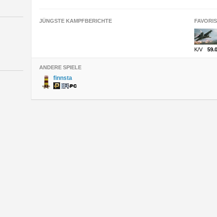
JÜNGSTE KAMPFBERICHTE
FAVORI
K/V
59.
ANDERE SPIELE
finnsta