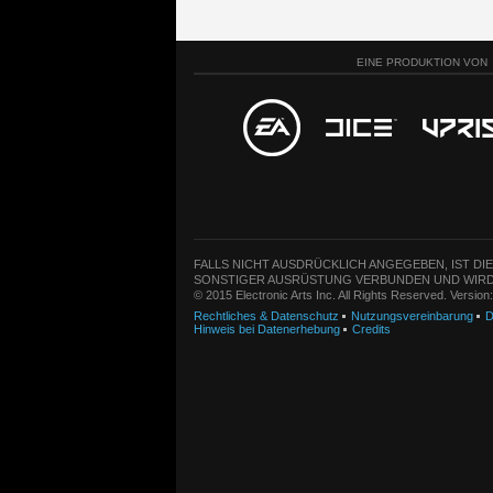
EINE PRODUKTION VON
FALLS NICHT AUSDRÜCKLICH ANGEGEBEN, IST DI
SONSTIGER AUSRÜSTUNG VERBUNDEN UND WIRD
© 2015 Electronic Arts Inc. All Rights Reserved. Versio
Rechtliches & Datenschutz
Nutzungsvereinbarung
D
Hinweis bei Datenerhebung
Credits