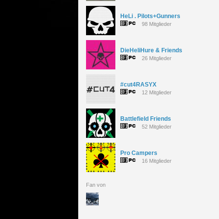
HeLi . Pilots+Gunners
98 Mitglieder
DieHeliHure & Friends
26 Mitglieder
#cut4RASYX
12 Mitglieder
Battlefield Friends
52 Mitglieder
Pro Campers
16 Mitglieder
Fan von