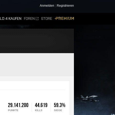
Anmelden
Registrieren
ELD 4 KAUFEN
FOREN
STORE
PREMIUM
29.141.200
44.619
59.3%
PUNKTE
KILLS
SIEGE