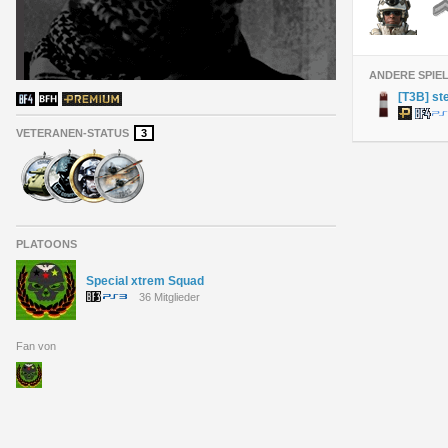
ANDERE SPIE
[T3B] st
VETERANEN-STATUS
3
PLATOONS
Special xtrem Squad
36 Mitglieder
Fan von