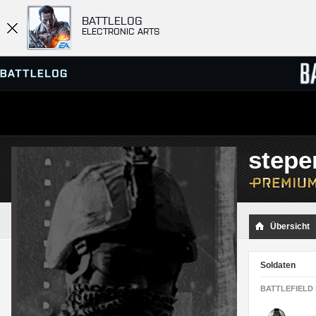
BATTLELOG
ELECTRONIC ARTS
SERVER-BROWSER
RANGL
stepe
MATCHES
Übersicht
Soldaten
BATTLEFIELD 