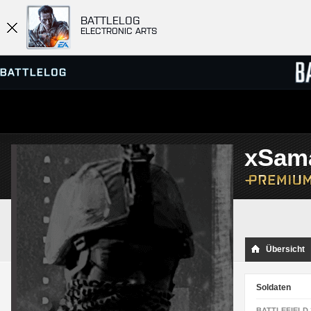
BATTLELOG
ELECTRONIC ARTS
SERVER-BROWSER
RANGL
xSama
MATCHES
Übersicht
Soldaten
BATTLEFIELD 