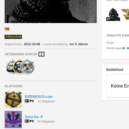
JÜNGSTE KAM
Siege
Angeworben
2012-10-08
Letzte Anmeldung
vor 5 Jahren
•
•
Niederlagen
VETERANEN-STATUS
2
Battlefeed
Keine Er
PLATOONS
RIZENEXUS.com
42 Mitglieder
Sexy Inc. II
95 Mitglieder