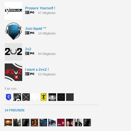
Prepare Yourself !
97 Mitglieder
Just liquid ™
16 Mitglieder
2v2
94 Mitglieder
I want a 2vs2 !
53 Mitglieder
Fan von
14 FREUNDE