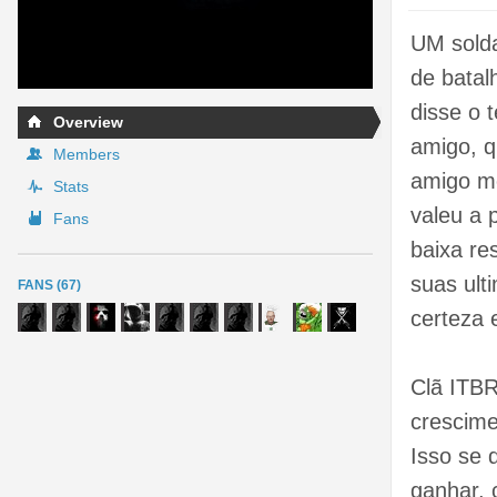
UM solda
de batal
disse o 
Overview
amigo, q
Members
amigo mo
Stats
valeu a 
Fans
baixa re
suas ult
FANS (67)
certeza e
Clã ITBR
crescime
Isso se 
ganhar, 