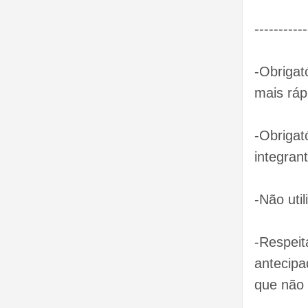
----------
-Obrigat
mais ráp
-Obrigat
integrant
-Não util
-Respeit
antecipa
que não 