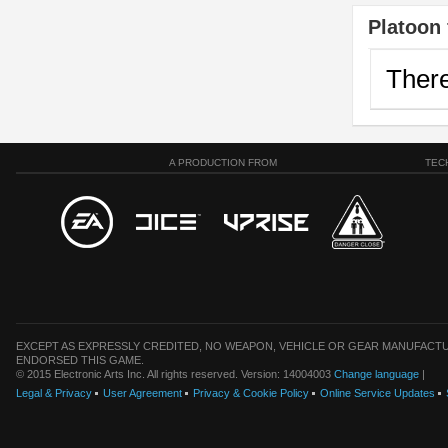
Platoon 
There
A PRODUCTION FROM
TEC
EXCEPT AS EXPRESSLY CREDITED, NO WEAPON, VEHICLE OR GEAR MANUFACTU
ENDORSED THIS GAME.
© 2015 Electronic Arts Inc. All rights reserved. Version: 14004003
Change language
|
Legal & Privacy
User Agreement
Privacy & Cookie Policy
Online Service Updates