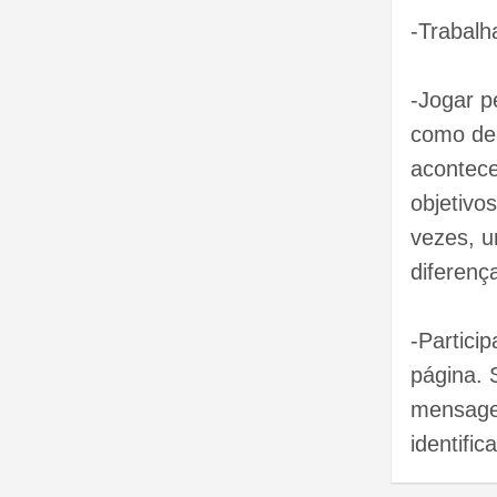
-Trabalh
-Jogar p
como dei
acontece
objetivo
vezes, u
diferenç
-Partici
página. 
mensagem
identific