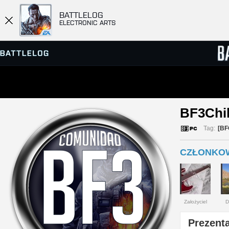
BATTLELOG
ELECTRONIC ARTS
PRZEGLĄDARKA SERWERÓW
RANKIN
BF3Chil
GRY
Tag:
[BF
CZŁONKOWI
Założyciel
D
Prezenta