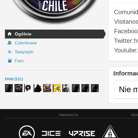
Comunida
Visitano
Facebook
Ogólnie
Twitter:h
Członkowie
Youtube:
Statystyki
Fani
Informac
FANI (531)
Nie 
PRODUKCJA
TEC