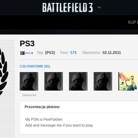
KUP 
W
RANKINGI
PS3 
Tag:
[PS3]
Fani:
576
Stworzono:
02.11.2011
CZŁONKOWIE (81)
Założyciel
Prezentacja plutonu
My PSN is PeePzkiller
Add and message me if you want to play.