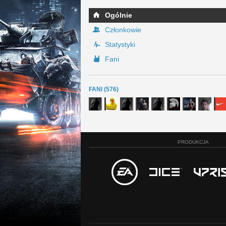
Ogólnie
Członkowie
Statystyki
Fani
FANI (576)
PRODUKCJA