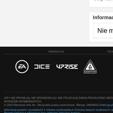
Informac
Nie 
PRODUKCJA
TEC
GRY NIE PROMUJĄ, NIE SPONSORUJĄ I NIE POLECAJĄ ŻADNI PRODUCENCI BRO
WYRAŹNIE WYMIENIONYCH.
© 2015 Electronic Arts Inc. Wszystkie prawa zastrzeżone. Wersja: 14004003
Zmień języ
Informacje prawne i prywatność
Umowa użytkownika
Ochrona danych osobowych i pl
Bezpieczeństwo
Informacja przy zbieraniu danych
Autorzy