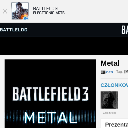
BATTLELOG
ELECTRONIC ARTS
PRZEGLĄDARKA SERWERÓW
RANKIN
Metal 
GRY
Tag:
[
CZŁONKOW
Założyciel
Prezenta