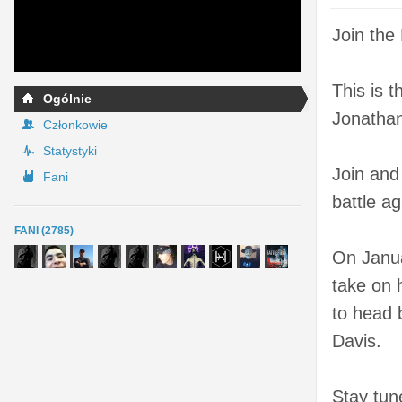
Join the 
This is 
Ogólnie
Jonathan
Członkowie
Statystyki
Join and
Fani
battle ag
FANI (2785)
On Janua
take on 
to head 
Davis.
Stay tune