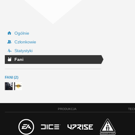
Ogólnie
Członkowie
Statystyki
Fani
FANI (2)
PRODUKCJA
TEC