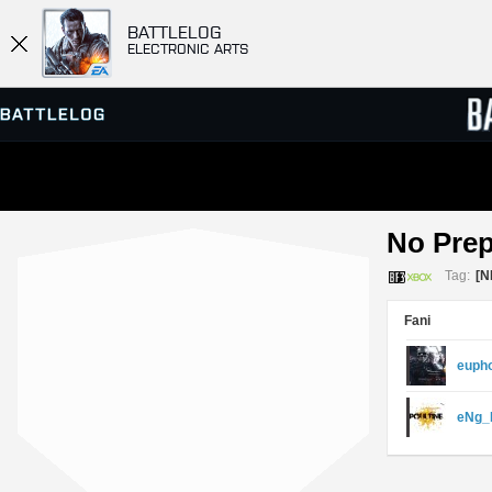
BATTLELOG
ELECTRONIC ARTS
PRZEGLĄDARKA SERWERÓW
RANKIN
No Prep
GRY
Tag:
[N
Fani
euph
eNg_P