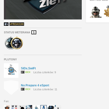
STATUS WETERANA
1
PLUTONY
SiDx.SwiFt
Liczba członków: 9
No Prepare 4 eSport
Liczba członków: 11
Fan: