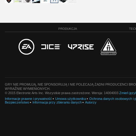
PRODUKCJA
TEC
GRY NIE PROMUJĄ, NIE SPONSORUJĄ I NIE POLECAJĄ ŻADNI PRODUCENCI BRO
WYRAŹNIE WYMIENIONYCH.
© 2015 Electronic Arts Inc. Wszystkie prawa zastrzeżone. Wersja: 14004003
Zmień języ
Informacje prawne i prywatność
Umowa użytkownika
Ochrona danych osobowych i pl
Bezpieczeństwo
Informacja przy zbieraniu danych
Autorzy