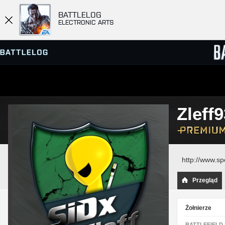
BATTLELOG
ELECTRONIC ARTS
PRZEGLĄDARKA SERWERÓW
RANKIN
Zleff9
GRY
http://www.sp
Przegląd
Żołnierze
BATTLEFIELD 