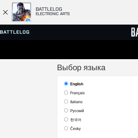
BATTLELOG
ELECTRONIC ARTS
ПРОСМОТР СЕРВЕРОВ
СПИСК
Выбор языка
МАТЧИ
English
Français
Italiano
Pусский
한국어
Česky