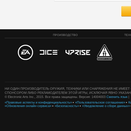
ПРОИЗВОДСТВО
ТЕХ
НИ ОДИН ПРОИЗВОДИТЕЛЬ ОРУЖИЯ, ТЕХНИКИ ИЛИ СНАРЯЖЕНИЯ НЕ ИМЕЕТ 
СПОНСОРОМ ЛИБО РЕКЛАМОДАТЕЛЕМ ЭТОЙ ИГРЫ, ИСКЛЮЧАЯ ЯВНО УКАЗАН
© Electronic Arts Inc., 2015. Все права защищены. Версия: 14004003
Сменить язык
|
«Правовые аспекты и конфиденциальность»
«Пользовательское соглашение»
К
«Обновления онлайн-сервиса»
«Безопасность»
«Уведомление о сборе данных»