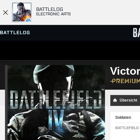
BATTLELOG
ELECTRONIC ARTS
SERVER-BROWSER
RANGL
Victo
MATCHES
Übersicht
Soldaten
BATTLEFIELD 