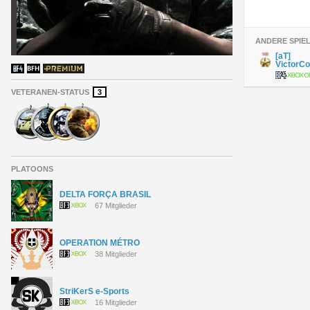
ANDERE SPIE
[aT]
VictorC
VETERANEN-STATUS
3
PLATOONS
DELTA FORÇA BRASIL
67 Mitglieder
OPERATION MÉTRO
38 Mitglieder
StriKerS e-Sports
16 Mitglieder