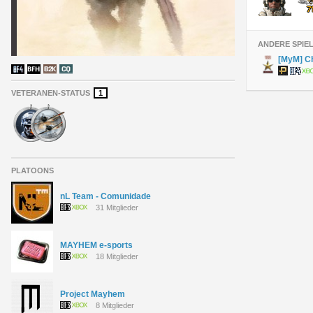
ANDERE SPIE
[MyM] C
VETERANEN-STATUS
1
PLATOONS
nL Team - Comunidade
31 Mitglieder
MAYHEM e-sports
18 Mitglieder
Project Mayhem
8 Mitglieder