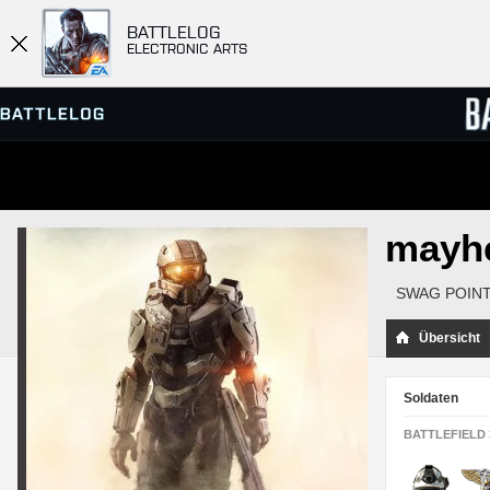
BATTLELOG
ELECTRONIC ARTS
SERVER-BROWSER
RANGL
mayh
MATCHES
SWAG POINTS
Übersicht
Soldaten
BATTLEFIELD 