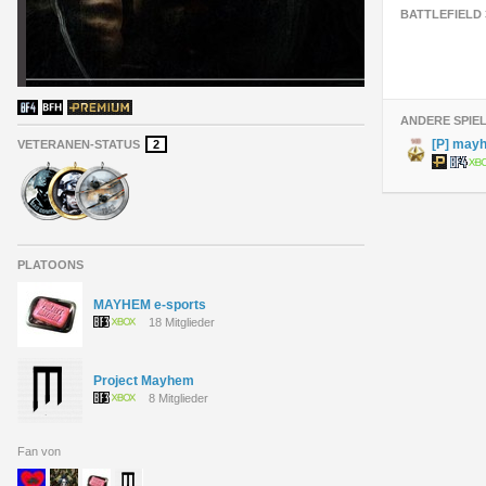
BATTLEFIELD 
ANDERE SPIE
[P] may
VETERANEN-STATUS
2
PLATOONS
MAYHEM e-sports
18 Mitglieder
Project Mayhem
8 Mitglieder
Fan von