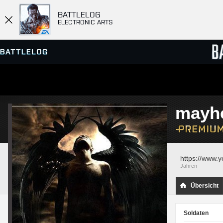
BATTLELOG
ELECTRONIC ARTS
SERVER-BROWSER
RANGL
mayh
MATCHES
https://www
Jahren
Übersicht
Soldaten