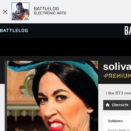
BATTLELOG
ELECTRONIC ARTS
SERVER-BROWSER
RANGL
soliv
MATCHES
I like BT3 mo
Übersicht
Soldaten
BATTLEFIELD 