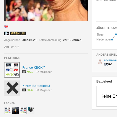
JÜNGSTE KAM
•
Siege
•
Niederlagen
Angeworben
2012-07-28
Letzte Anmeldung
vor 10 Jahren
Am i cool?
ANDERE SPIE
PLATOONS
solivan
France XBOX ''
92 Mitglieder
Battlefeed
Xtrem Battlefield 3
50 Mitglieder
Keine Er
Fan von