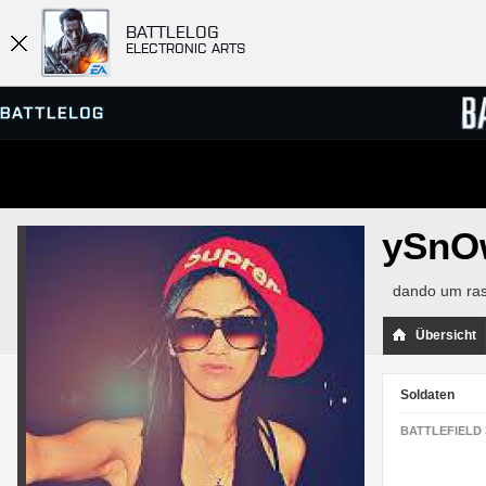
BATTLELOG
ELECTRONIC ARTS
SERVER-BROWSER
RANGL
ySnOw
MATCHES
dando um ras
Übersicht
Soldaten
BATTLEFIELD 