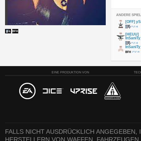
ANDERE SPIE
[OFF] y
[HEUU]
InSaniT
InSaniT
EINE PRODUKTION VON
TEC
FALLS NICHT AUSDRÜCKLICH ANGEGEBEN, IS
HERSTELLERN VON WAFFEN, FAHRZEUGEN