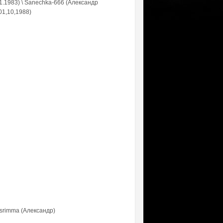
1.1983) \ Sanechka-666 (Александр
 01,10,1988)
asrimma (Александр)