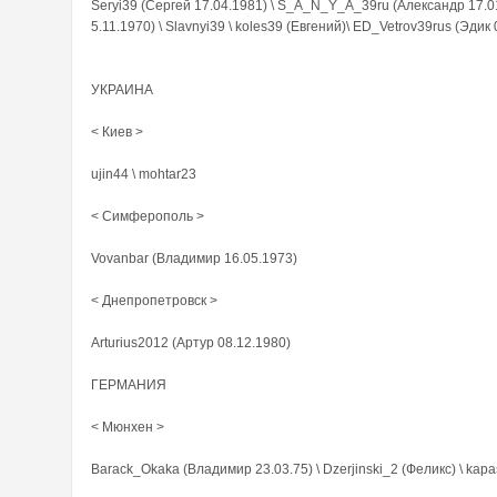
Seryi39 (Сергей 17.04.1981) \ S_A_N_Y_A_39ru (Александр 17.0
5.11.1970) \ Slavnyi39 \ koles39 (Евгений)\ ED_Vetrov39rus (Эдик
УКРАИНА
< Киев >
ujin44 \ mohtar23
< Симферополь >
Vovanbar (Владимир 16.05.1973)
< Днепропетровск >
Arturius2012 (Артур 08.12.1980)
ГЕРМАНИЯ
< Мюнхен >
Barack_Okaka (Владимир 23.03.75) \ Dzerjinski_2 (Феликс) \ kap