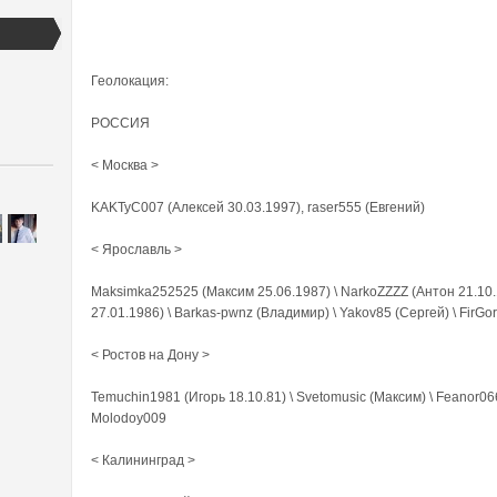
Геолокация:
РОССИЯ
< Москва >
KAKTyC007 (Алексей 30.03.1997), raser555 (Евгений)
< Ярославль >
Maksimka252525 (Максим 25.06.1987) \ NarkoZZZZ (Антон 21.10.198
27.01.1986) \ Barkas-pwnz (Владимир) \ Yakov85 (Сергей) \ FirGo
< Ростов на Дону >
Temuchin1981 (Игорь 18.10.81) \ Svetomusic (Максим) \ Feanor06
Molodoy009
< Калининград >