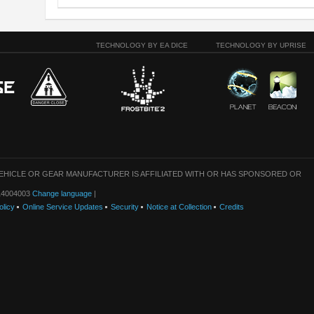
TECHNOLOGY BY EA DICE
TECHNOLOGY BY UPRISE
VEHICLE OR GEAR MANUFACTURER IS AFFILIATED WITH OR HAS SPONSORED OR
: 14004003
Change language
|
olicy
Online Service Updates
Security
Notice at Collection
Credits