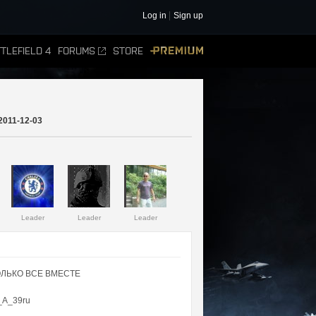
Log in
Sign up
TLEFIELD 4
FORUMS
STORE
PREMIUM
2011-12-03
Leader
Leader
Leader
ОЛЬКО ВСЕ ВМЕСТЕ
_A_39ru