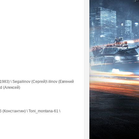
3) \ Segailinov (Сергей)\ ilinov (Евгений
rd (Алексей)
6 (Константин) \ Toni_montana-61 \