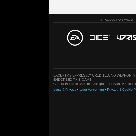
A PRODUCTION FROM
EXCEPT AS EXPRESSLY CREDITED, NO WEAPON, 
ENDORSED THIS GAME.
© 2015 Electronic Arts Inc. All rights reserved. Version
Legal & Privacy
User Agreement
Privacy & Cookie P