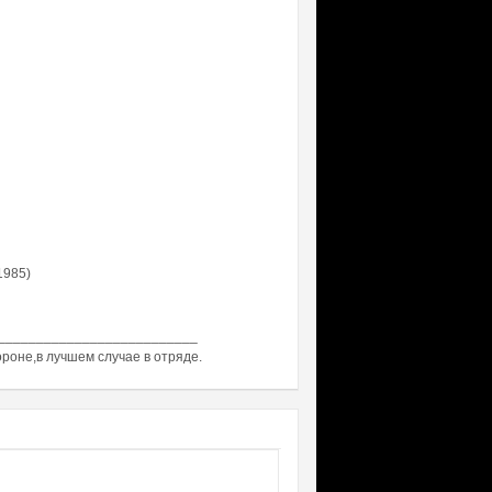
1985)
__________________________
ороне,в лучшем случае в отряде.