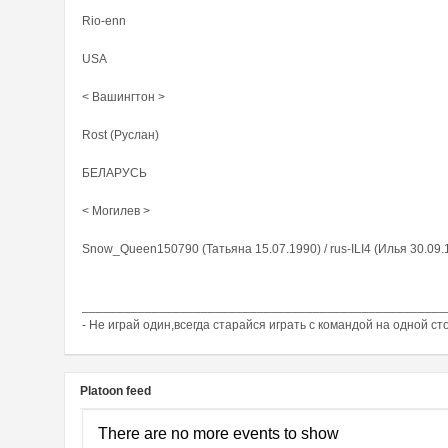
Rio-enn
USA
< Вашингтон >
Rost (Руслан)
БЕЛАРУСЬ
< Могилев >
Snow_Queen150790 (Татьяна 15.07.1990) / rus-ILI4 (Илья 30.09.
____________________________________________________
- Не играй один,всегда старайся играть с командой на одной ст
Platoon feed
There are no more events to show