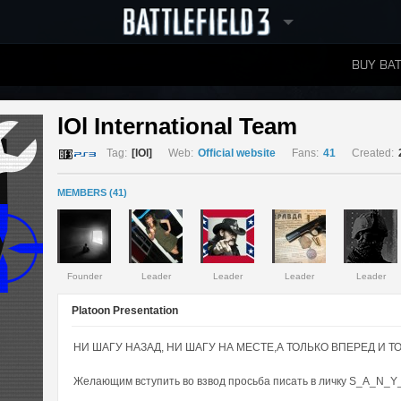
BUY BAT
LEADERBOARDS
lOl International Team 
Tag:
[lOl]
Web:
Official website
Fans:
41
Created:
MEMBERS (41)
Founder
Leader
Leader
Leader
Leader
Platoon Presentation
НИ ШАГУ НАЗАД, НИ ШАГУ НА МЕСТЕ,А ТОЛЬКО ВПЕРЕД И Т
Желающим вступить во взвод просьба писать в личку S_A_N_Y