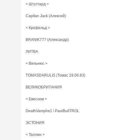
< Штутгард >
Capitan Jack (Алексей)
< Крефельд >
BRANIK777 (Александр)
ЛИТВА
< Вильнюс >
TOMASDARULIS (Томас 19.06.83)
ВЕЛИКОБРИТАНИЯ
< Евесхем >
DeathVampire1 \ PaulBullTROL
ЭСТОНИЯ
< Таллин >