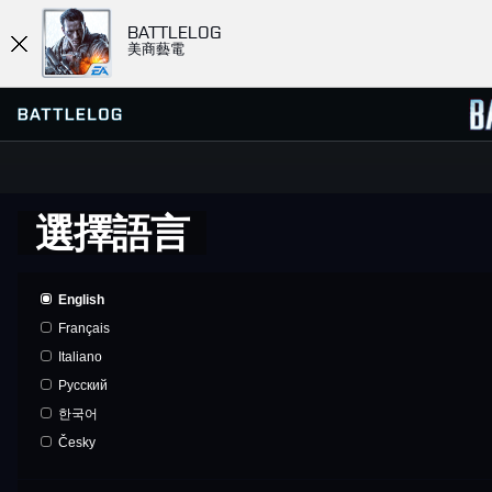
BATTLELOG
美商藝電
選擇語言
尋找或建立戰隊
伺服器瀏覽器
最愛
English
記錄
Français
任務
Italiano
Pусский
社群任務
한국어
Česky