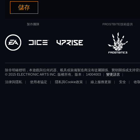
儲存
製作團隊
FROSTBITE技術提供
除非明確標明，本遊戲與任何武器、載具或裝備製造商沒有從屬關係、贊助關係或支持背
© 2015 ELECTRONIC ARTS INC. 版權所有。版本： 14004003
|
變更語言
|
法律與隱私
|
使用者協定
|
隱私與Cookie政策
|
線上服務更新
|
安全
|
收