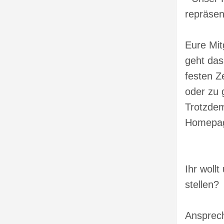
repräsen
Eure Mitg
geht das
festen Z
oder zu 
Trotzdem
Homepag
Ihr woll
stellen?
Ansprech