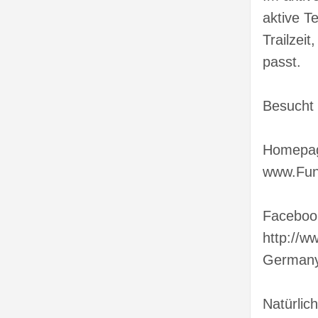
aktive T
Trailzei
passt.
Besucht
Homepa
www.Fun
Faceboo
http://
Germany
Natürlic