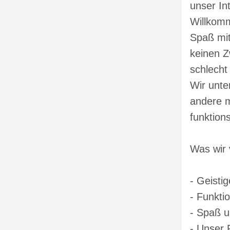
unser In
Willkomm
Spaß mit
keinen Zw
schlecht 
Wir unte
andere m
funktion
Was wir 
- Geistig
- Funkti
- Spaß 
- Unser 