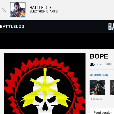
BATTLELOG
ELECTRONIC ARTS
SERVEURS
CLASS
BOPE 
PARTIES
Plaque
MEMBRES (8)
Fondateur
Feed section