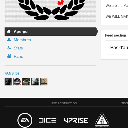
We are the Ma
WE WILL MAK
Aperçu
Feed section
Membres
Pas d'au
Stats
Fans
FANS (5)
UNE PRODUCTION
TEC