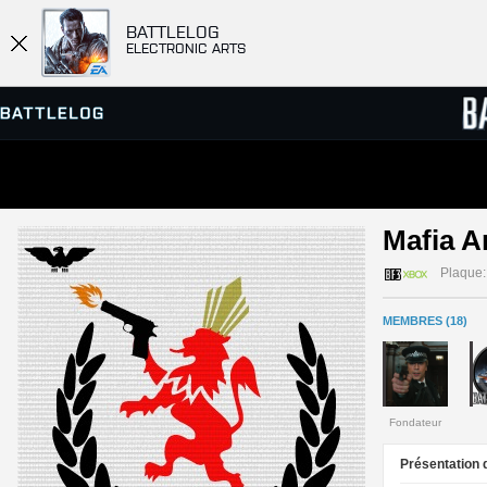
BATTLELOG
ELECTRONIC ARTS
SERVEURS
CLASS
Mafia A
PARTIES
Plaque:
MEMBRES (18)
Fondateur
Présentation d