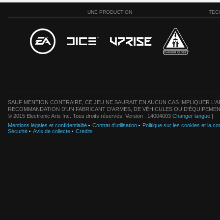
UNE PRODUCTION
TEC
SAUF MENTION CONTRAIRE, CE JEU NE SAURAIT EN AUCUN CAS IMPLIQUER L'AF
RECOMMANDATION D'UN FABRICANT D'ARMES, DE VÉHICULES OU D'ÉQUIPEMEN
© 2015 Electronic Arts Inc. Tous droits réservés. Version : 14004003
Changer langue
|
Mentions légales et confidentialité
Contrat d'utilisation
Politique sur les cookies et la con
Sécurité
Avis de collecte
Crédits