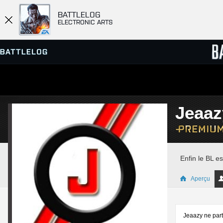
BATTLELOG
ELECTRONIC ARTS
SERVEURS
CLASS
Jeaaz
PARTIES
Enfin le BL es
Aperçu
Jeaazy ne part