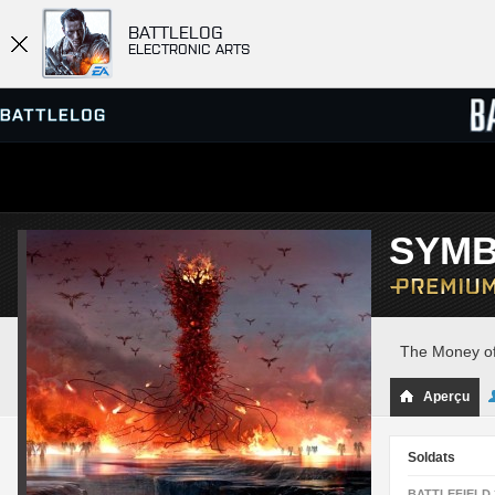
BATTLELOG
ELECTRONIC ARTS
SERVEURS
CLASS
SYMB
PARTIES
The Money of 
Aperçu
Soldats
BATTLEFIELD 