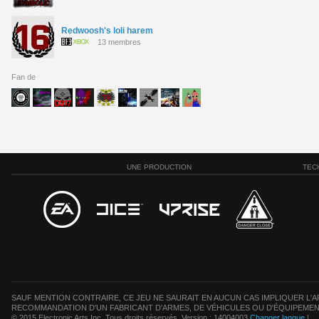
Redwoosh's loli harem
13 membres
Fan de
UNE PRODUCTION
TEC
SAUF MENTION CONTRAIRE, CE JEU NE SAURAIT EN AUCUN CAS IMPLIQUER L'AF
RECOMMANDATION D'UN FABRICANT D'ARMES, DE VÉHICULES OU D'ÉQUIPEMEN
© 2015 Electronic Arts Inc. Tous droits réservés. Version : 14004003
Changer langue
|