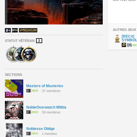
AUTRES JEUX
[REC4]
STATUT VÉTÉRAN
2
SECTIONS
Masters of Masteries
37 membres
NobleOverwatch Militia
59 membres
Noblesse Oblige
1 membre