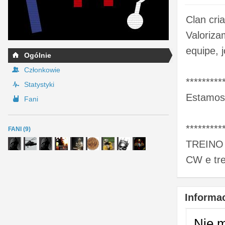
Clan cri
Valoriza
equipe, 
Ogólnie
Członkowie
*********
Statystyki
Estamos 
Fani
*********
FANI (9)
TREINO -
CW e tre
Informac
Nie 