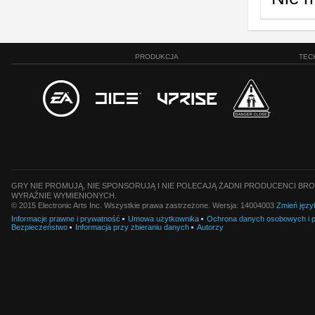
PRODUKCJA
TEC
GRY NIE PROMUJĄ, NIE SPONSORUJĄ I NIE POLECAJĄ ŻADNI PRODUCENCI BRO
WYRAŹNIE WYMIENIONYCH.
© 2015 Electronic Arts Inc. Wszystkie prawa zastrzeżone. Wersja: 14004003
Zmień języ
Informacje prawne i prywatność
Umowa użytkownika
Ochrona danych osobowych i pl
Bezpieczeństwo
Informacja przy zbieraniu danych
Autorzy