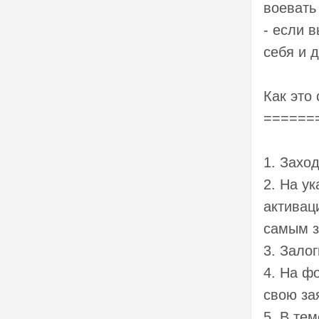
воевать
- если 
себя и 
Как это
======
1. Заход
2. На у
активац
самым з
3. Залог
4. На ф
свою за
5. В те