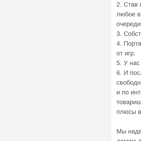
2. Став
любое в
очереди
3. Собс
4. Порт
от игр.
5. У на
6. И по
свободн
и по ин
товарищ
плюсы в
Мы наде