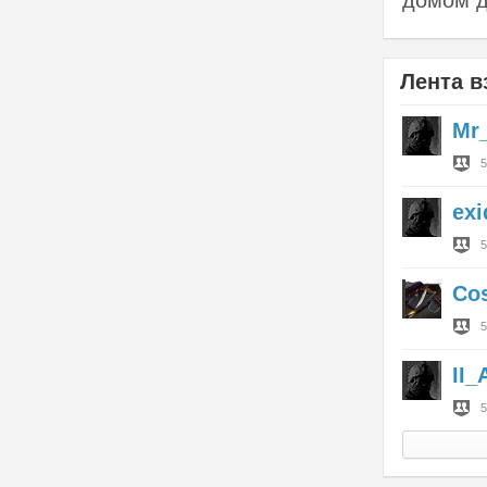
домом д
Лента в
Mr
5
exi
5
Co
5
II_
5