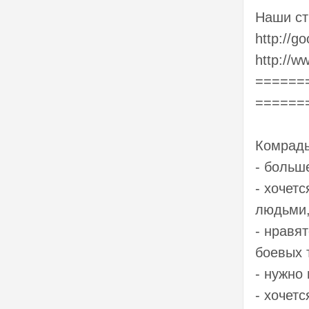
Наши ст
http://g
http://w
======
======
Комрады
- больше
- хочет
людьми,
- нравя
боевых 
- нужно
- хочет