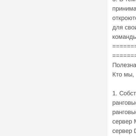
принима
откроют
для сво
команды
======
======
Полезна
Кто мы, 
1. Собс
ранговые
ранговые
сервер M
сервер 