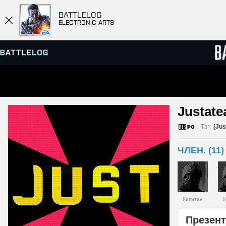
BATTLELOG
ELECTRONIC ARTS
ПРОСМОТР СЕРВЕРОВ
СПИСК
Justate
МАТЧИ
Тэг:
[Jus
ЧЛЕН. (11)
Капитан
К
Презент