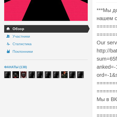
***Мы д
нашем с
======
Обзор
======
Участники
Our serv
Статистика
http://ba
Поклонники
sum=65f
anked=-
ФАНАТЫ (138)
ord=-1&
======
======
Мы в ВКо
======
======