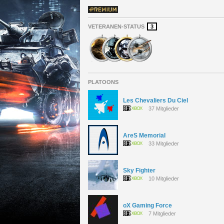
VETERANEN-STATUS
3
PLATOONS
Les Chevaliers Du Ciel
37 Mitglieder
AreS Memorial
33 Mitglieder
Sky Fighter
10 Mitglieder
oX Gaming Force
7 Mitglieder