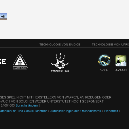
TECHNOLOGIE VON EA DICE
TECHNOLOGIE VON UPRI
ESES SPIEL NICHT MIT HERSTELLERN VON WAFFEN, FAHRZEUGEN ODER
 AUCH VON SOLCHEN WEDER UNTERSTÜTZT NOCH GESPONSERT.
n: 14004003
Sprache ändern
|
atenschutz- und Cookie-Richtlinie
Aktualisierungen des Onlinedienstes
Sicherheit