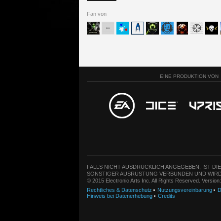
Fan von
EINE PRODUKTION VON
FALLS NICHT AUSDRÜCKLICH ANGEGEBEN, IST DI
SONSTIGER AUSRÜSTUNG VERBUNDEN UND WIRD
© 2015 Electronic Arts Inc. All Rights Reserved. Versio
Rechtliches & Datenschutz
Nutzungsvereinbarung
D
Hinweis bei Datenerhebung
Credits