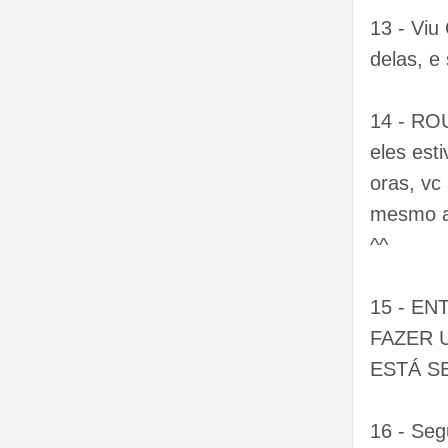
13 - Vi
delas, e 
14 - RO
eles est
oras, vc
mesmo as
^^
15 - E
FAZER 
ESTÁ S
16 - Seg