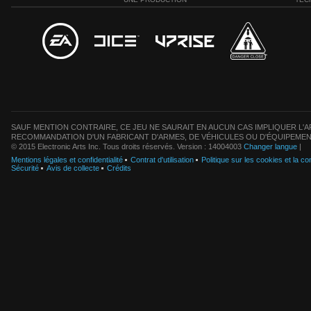
SAUF MENTION CONTRAIRE, CE JEU NE SAURAIT EN AUCUN CAS IMPLIQUER L'AF
RECOMMANDATION D'UN FABRICANT D'ARMES, DE VÉHICULES OU D'ÉQUIPEMEN
© 2015 Electronic Arts Inc. Tous droits réservés. Version : 14004003
Changer langue
|
Mentions légales et confidentialité
Contrat d'utilisation
Politique sur les cookies et la con
Sécurité
Avis de collecte
Crédits