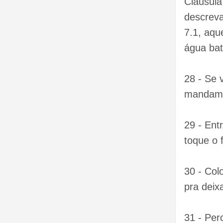
Clausula
descreva
7.1, aqu
água bat
28 - Se 
mandame
29 - Ent
toque o 
30 - Co
pra deixa
31 - Per