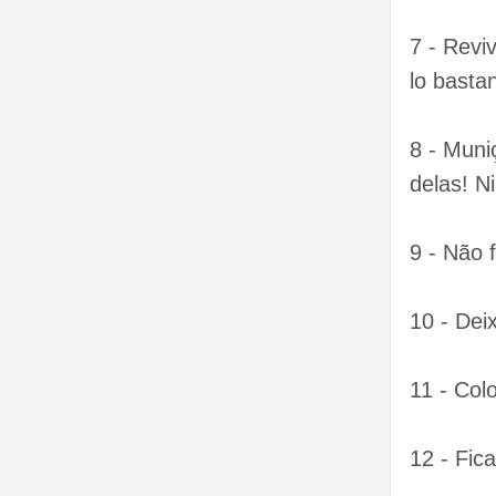
7 - Revi
lo bastan
8 - Muni
delas! N
9 - Não f
10 - Dei
11 - Co
12 - Fic