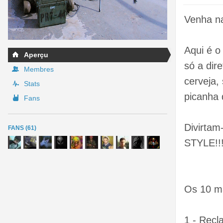
Venha na
Aqui é o
Aperçu
só a dir
Membres
cerveja,
Stats
picanha d
Fans
Divirta
FANS (61)
STYLE!!
Os 10 m
1 - Recl