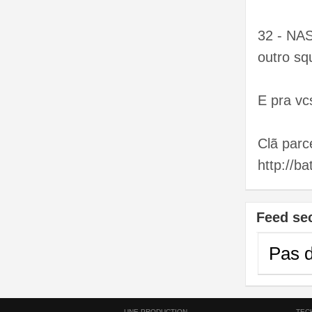
32 - NA
outro sq
E pra v
Clã parce
http://b
Feed se
Pas d
UNE PRODUCTION
TEC