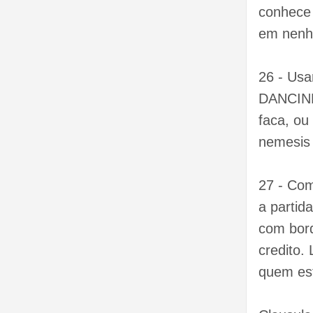
conhece 
em nenhu
26 - Usa
DANCINH
faca, ou
nemesis 
27 - Com
a partid
com bord
credito.
quem est