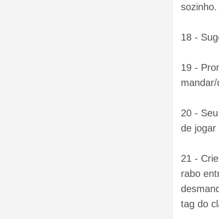
sozinho.
18 - Sug
19 - Pr
mandar/
20 - Seu
de jogar
21 - Cri
rabo en
desmande
tag do c