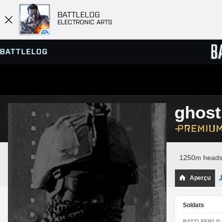
BATTLELOG
ELECTRONIC ARTS
SERVEURS
CLASS
ghost
PARTIES
1250m headsho
Aperçu
Soldats
BATTLEFIELD 