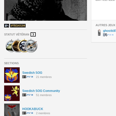
AUTRES JEUX
ghostkil
STATUT VÉTÉRAN
3
SECTIONS
Swedish SOG
21 membres
Swedish SOG Community
51 membres
HOOKABUCK
2 membres