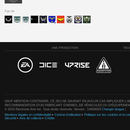
Fan de
UNE PRODUCTION
TEC
SAUF MENTION CONTRAIRE, CE JEU NE SAURAIT EN AUCUN CAS IMPLIQUER L'AF
RECOMMANDATION D'UN FABRICANT D'ARMES, DE VÉHICULES OU D'ÉQUIPEMEN
© 2015 Electronic Arts Inc. Tous droits réservés. Version : 14004003
Changer langue
|
Mentions légales et confidentialité
Contrat d'utilisation
Politique sur les cookies et la con
Sécurité
Avis de collecte
Crédits